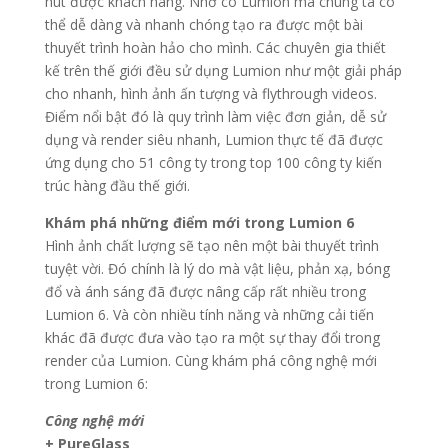
hút được khách hàng. Nhờ có Lumion mà chúng ta có
thể dễ dàng và nhanh chóng tạo ra được một bài
thuyết trình hoàn hảo cho mình. Các chuyên gia thiết
kế trên thế giới đều sử dụng Lumion như một giải pháp
cho nhanh, hình ảnh ấn tượng và flythrough videos.
Điểm nổi bật đó là quy trình làm việc đơn giản, dễ sử
dụng và render siêu nhanh, Lumion thực tế đã được
ứng dụng cho 51 công ty trong top 100 công ty kiến
trúc hàng đầu thế giới.
Khám phá những điểm mới trong Lumion 6
Hình ảnh chất lượng sẽ tạo nên một bài thuyết trình
tuyệt vời. Đó chính là lý do mà vật liệu, phản xạ, bóng
đổ và ánh sáng đã được nâng cấp rất nhiều trong
Lumion 6. Và còn nhiều tính năng và những cải tiến
khác đã được đưa vào tạo ra một sự thay đổi trong
render của Lumion. Cùng khám phá công nghệ mới
trong Lumion 6:
Công nghệ mới
+ PureGlass