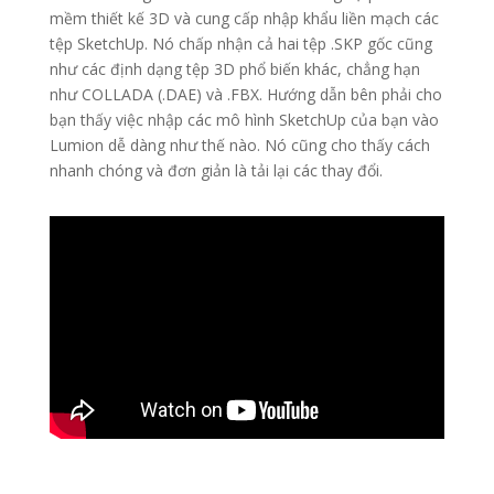
mềm thiết kế 3D và cung cấp nhập khẩu liền mạch các
tệp SketchUp. Nó chấp nhận cả hai tệp .SKP gốc cũng
như các định dạng tệp 3D phổ biến khác, chẳng hạn
như COLLADA (.DAE) và .FBX. Hướng dẫn bên phải cho
bạn thấy việc nhập các mô hình SketchUp của bạn vào
Lumion dễ dàng như thế nào. Nó cũng cho thấy cách
nhanh chóng và đơn giản là tải lại các thay đổi.